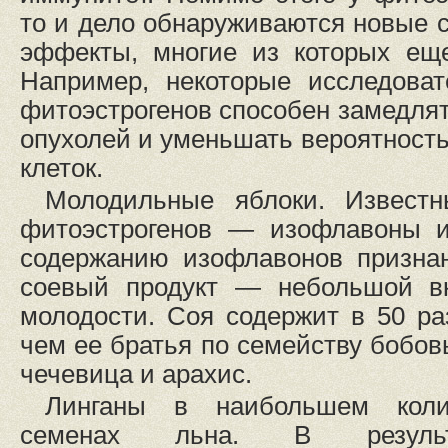
то и дело обнаруживаются новые с
эффекты, многие из которых еще
Например, некоторые исследоват
фитоэстрогенов способен замедлят
опухолей и уменьшать вероятность
клеток.
Молодильные яблоки. Извест
фитоэстрогенов — изофлавоны и
содержанию изофлавонов признан
соевый продукт — небольшой вк
молодости. Соя содержит в 50 р
чем ее братья по семейству бобовы
чечевица и арахис.
Линганы в наибольшем коли
семенах льна. В результа