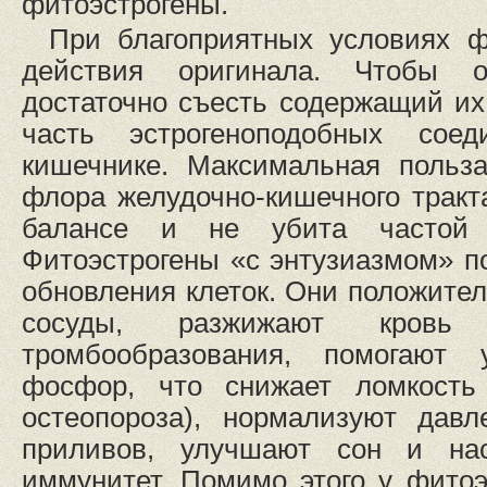
фитоэстрогены.
При благоприятных условиях ф
действия оригинала. Чтобы о
достаточно съесть содержащий их 
часть эстрогеноподобных сое
кишечнике. Максимальная польза
флора желудочно-кишечного тракт
балансе и не убита частой а
Фитоэстрогены «с энтузиазмом» п
обновления клеток. Они положител
сосуды, разжижают кров
тромбообразования, помогают
фосфор, что снижает ломкость 
остеопороза), нормализуют давл
приливов, улучшают сон и на
иммунитет. Помимо этого у фитоэ