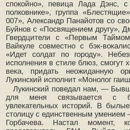
спокойно», певица Лада Дэнс, 
полковнике», группа «Блестящие
007», Александр Панайотов со сво
Буйнов с «Посвящением другу», 
Гвердцители с «Первым Таймом
Вайкуле совместно с бэк-вокали
«Идет солдат по городу». Небез
исполнения в стиле блюз, смогут х
века, придать неожиданную ори
Лукинский исполнит «Монолог гаиш
Лукинский поведал нам, — Быв
для меня связывается с б
увлекательных историй. В былые
столицу с единственным умением –
Горбачева. Настал момент, к