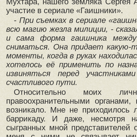
Мухтара, нашего земляка Сергея 
участие в сериале «Гаишники».
- При съемках в сериале «гаишн
всю магию жезла милиции, - сказа
и сама форма гаишника между
сниматься. Она придает какую-т
моменты, когда в руках находилас
хотелось её применить по назна
извиняться перед участникам
счастливого пути.
Относительно моих ли
правоохранительными органами, 
возникало. Мне не приходилось 
баррикаду. И даже, несмотря н
сыгранных мной представителей о
меня с ними не связывает нич