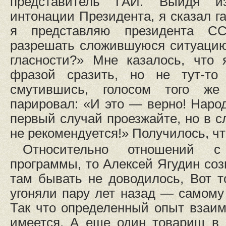
представитель ГАИ. Выйдя и
интонации Президента, я сказал г
я представляю президента С
разрешать сложившуюся ситуацию
гласности?» Мне казалось, что 
фразой сразить, но не тут-т
смутившись, голосом того же
парировал: «И это — верно! Народ
первый случай проезжайте, но в 
не рекомендуется!» Получилось, чт
Относительно отношений 
программы, то Алексей Ягудин соз
там бывать не доводилось, Вот т
угоняли пару лет назад — самому
Так что определенный опыт взаи
имеется. А еще один товарищ в 