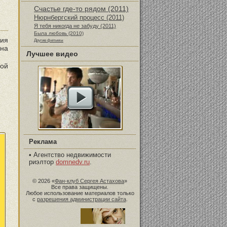
Счастье где-то рядом (2011)
Нюрнбергский процесс (2011)
Я тебя никогда не забуду (2011)
Была любовь (2010)
ния
Другие фильмы
 на
Лучшее видео
гой
Реклама
•
Агентство недвижимости
риэлтор
domnedv.ru
.
© 2026 «
Фан-клуб Сергея Астахова
»
Все права защищены.
Любое использование материалов только
с
разрешения администрации сайта
.