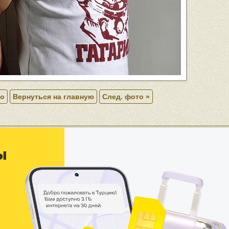
то
Вернуться на главную
След. фото »