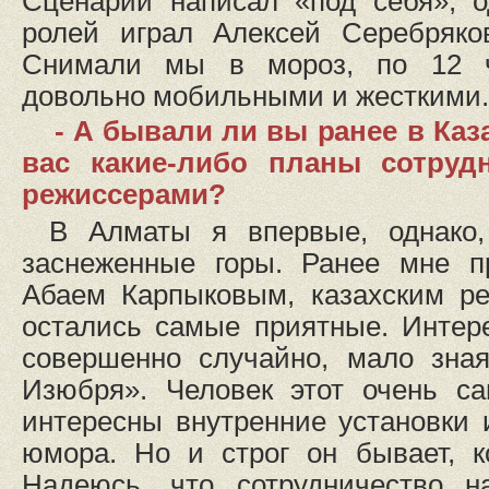
Сценарий написал «под себя», о
ролей играл Алексей Серебряков
Снимали мы в мороз, по 12 
довольно мобильными и жесткими.
- А бывали ли вы ранее в Каз
вас какие-либо планы сотруд
режиссерами?
В Алматы я впервые, однако,
заснеженные горы. Ранее мне п
Абаем Карпыковым, казахским ре
остались самые приятные. Интер
совершенно случайно, мало зна
Изюбря». Человек этот очень са
интересны внутренние установки 
юмора. Но и строг он бывает, к
Надеюсь, что сотрудничество н