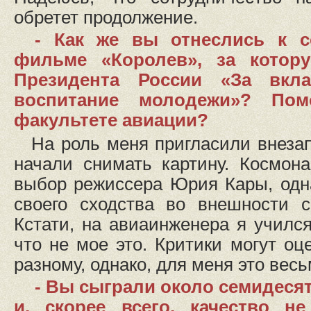
обретет продолжение.
- Как же вы отнеслись к с
фильме «Королев», за котор
Президента России «За вкла
воспитание молодежи»? По
факультете авиации?
На роль меня пригласили внезапн
начали снимать картину. Космон
выбор режиссера Юрия Кары, одн
своего сходства во внешности 
Кстати, на авиаинженера я учился,
что не мое это. Критики могут оц
разному, однако, для меня это вес
- Вы сыграли около семидесят
и, скорее всего, качество н