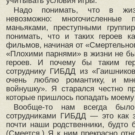
учитывать условия игры.
Надо понимать, что в жиз
невозможно: многочисленные
маньяками, преступными группи
понимать, что и таких героев к
фильмов, начиная от «Смертельног
«Плохими парнями» в жизни не бы
героев. И почему бы таким ге
сотруднику ГИБДД из «Гаишников
очень люблю романтику, и мн
войнушку». Я старался честно п
которые пришлось попадать моему 
Вообще-то нам всегда был
сотрудниками ГИБДД — это как з
почти наши родственники, будто
(Смеется.) Я к ним прекрасно отн