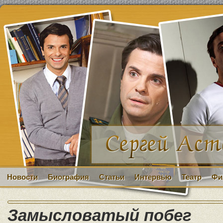
Новости
Биография
Статьи
Интервью
Театр
Фи
Замысловатый побег