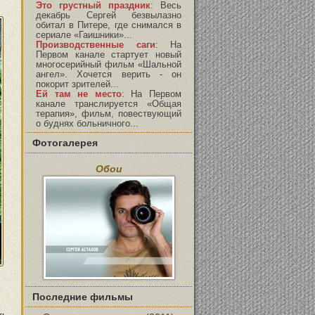
Это грустный праздник
:
Весь
декабрь Сергей безвылазно
обитал в Питере, где снимался в
сериале «Гаишники»...
Производственные саги
:
На
Первом канале стартует новый
многосерийный фильм «Шальной
ангел». Хочется верить - он
покорит зрителей...
Ей там не место
:
На Первом
канале транслируется «Общая
терапия», фильм, повествующий
о буднях больничного...
Фотогалерея
Обои
Последние фильмы