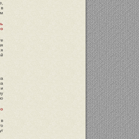
е,
 в
ем
нь
то
те
ля
 я
ей
на
на
 и
ну
ло
то
 в
то
уг