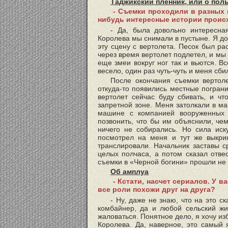
Таджикский пленник, или о пол
- Съемки проходили в разных 
нибудь интересные истории проис
- Да, была довольно интересна
Королева мы снимали в пустыне. Я до
эту сцену с вертолета. Песок был р
через время вертолет подлетел, и мы
еще змеи вокруг ног так и вьются. В
весело, один раз чуть-чуть и меня сб
После окончания съемки вертол
откуда-то появились местные пограни
вертолет сейчас буду сбивать, и чт
запретной зоне. Меня затолкали в ма
машине с компанией вооруженных 
позвонить, что бы им объяснили, чем
ничего не собирались. Но сила иск
посмотрел на меня и тут же выкри
транслировали. Начальник заставы с
целых полчаса, а потом сказал отвес
съемки в «Черной богини» прошли не 
Об амплуа
- Кстати, насчет сериалов. У в
все роли похожи друг на друга?
- Ну, даже не знаю, что на это с
комбайнер, да и любой сельский жит
жаловаться. Понятное дело, я хочу изб
Королева. Да, наверное, это самый 