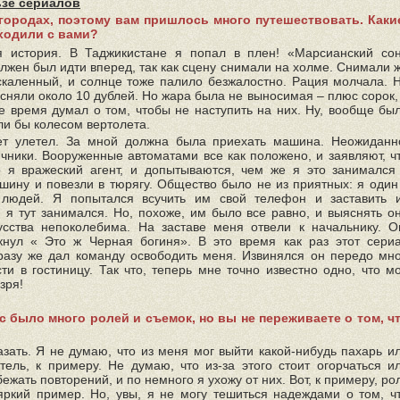
ьзе сериалов
городах, поэтому вам пришлось много путешествовать. Каки
ходили с вами?
я история. В Таджикистане я попал в плен! «Марсианский со
лжен был идти вперед, так как сцену снимали на холме. Снимали 
аскаленный, и солнце тоже палило безжалостно. Рация молчала. 
 сняли около 10 дублей. Но жара была не выносимая – плюс сорок,
се время думал о том, чтобы не наступить на них. Ну, вообще бы
или бы колесом вертолета.
ет улетел. За мной должна была приехать машина. Неожиданн
чники. Вооруженные автоматами все как положено, и заявляют, ч
о я вражеский агент, и допытываются, чем же я это занимался
шину и повезли в тюрягу. Общество было не из приятных: я один
людей. Я попытался всучить им свой телефон и заставить 
 я тут занимался. Но, похоже, им было все равно, и выяснять о
усства непоколебима. На заставе меня отвели к начальнику. О
кнул « Это ж Черная богиня». В это время как раз этот сери
разу же дал команду освободить меня. Извинялся он передо мн
ти в гостиницу. Так что, теперь мне точно известно одно, что м
зря!
ас было много ролей и съемок, но вы не переживаете о том, ч
казать. Я не думаю, что из меня мог выйти какой-нибудь пахарь и
ель, к примеру. Не думаю, что из-за этого стоит огорчаться и
ежать повторений, и по немного я ухожу от них. Вот, к примеру, ро
яркий пример. Но, увы, я не могу тешиться надеждами о том, ч