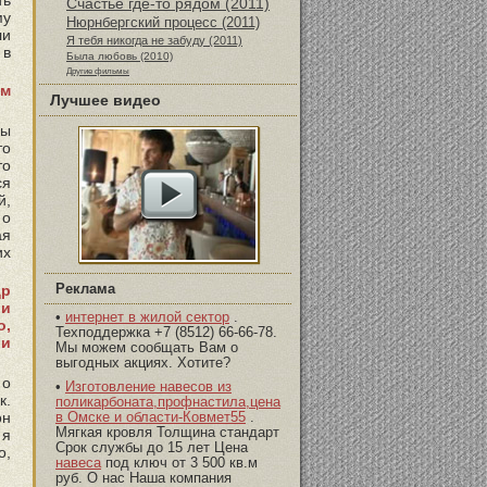
ть
Счастье где-то рядом (2011)
му
Нюрнбергский процесс (2011)
ли
Я тебя никогда не забуду (2011)
 в
Была любовь (2010)
Другие фильмы
ам
Лучшее видео
ны
то
то
ся
й,
 о
ая
их
Реклама
др
 и
•
интернет в жилой сектор
.
о,
Техподдержка +7 (8512) 66-66-78.
ои
Мы можем сообщать Вам о
выгодных акциях. Хотите?
 о
•
Изготовление навесов из
к.
поликарбоната,профнастила,цена
он
в Омске и области-Ковмет55
.
Мягкая кровля Толщина стандарт
 я
Срок службы до 15 лет Цена
о,
навеса
под ключ от 3 500 кв.м
руб. О нас Наша компания