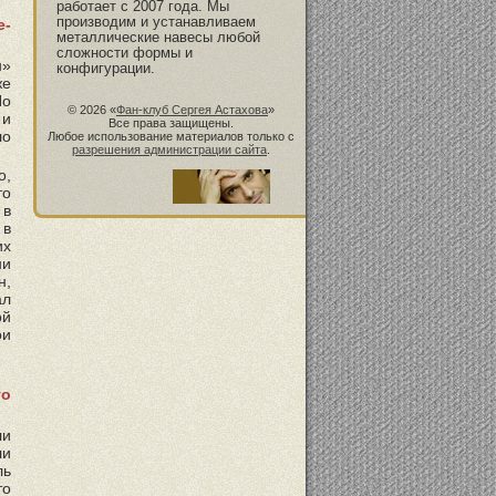
работает с 2007 года. Мы
производим и устанавливаем
е-
металлические навесы любой
сложности формы и
н»
конфигурации.
же
Но
© 2026 «
Фан-клуб Сергея Астахова
»
 и
Все права защищены.
ло
Любое использование материалов только с
разрешения администрации сайта
.
о,
то
 в
 в
их
ни
н,
ал
ой
ои
то
ли
ли
ль
то