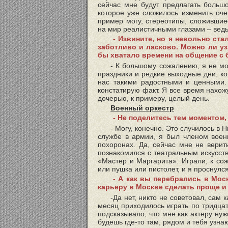
сейчас мне будут предлагать большо
которое уже сложилось изменить оче
пример могу, стереотипы, сложившиес
на мир реалистичными глазами – ведь
- Извините, но я невольно ст
заботливо и ласково. Можно ли уз
бы хватало времени на общение с
- К большому сожалению, я не мо
праздники и редкие выходные дни, ко
нас такими радостными и ценными.
констатирую факт. Я все время нахож
дочерью, к примеру, целый день.
Военный оркестр
- Не поделитесь тем моментом,
- Могу, конечно. Это случилось в
службе в армии, я был членом военн
похоронах. Да, сейчас мне не верить
познакомился с театральным искусств
«Мастер и Маргарита». Играли, к сож
или пушка или пистолет, и я проснулс
- А как вы перебрались в Мос
карьеру в Москве сделать проще и
-Да нет, никто не советовал, сам 
месяц приходилось играть по тридцат
подсказывало, что мне как актеру ну
будешь где-то там, рядом и тебя узнаю