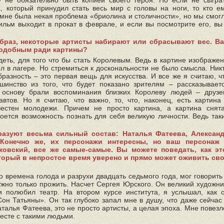
ру не обязательно быть копией своего героя. Но если не сыгра
а, который принудил стать весь мир с головы на ноги, то кто е
 мне была некая проблема «бриолина и столичности», но мы смог
ильм выходит в прокат в феврале, и если вы посмотрите его, вы
образ, некоторые артисты набирают или сбрасывают вес. В
подобным ради картины?
деть, для того что бы стать Королевым. Ведь в картине изображе
л в лагере. Но стремиться к доскональности не было смысла. Ник
бразность – это первая вещь для искусства. И все же я считаю, ч
инство из того, что будет показано зрителям – рассказывает
в основу брали воспоминания близких Королеву людей – друзе
автов. Но я считаю, что важно, то, что, наконец, есть картина
вестен молодежи. Причем не просто картина, а картина снят
оется возможность познать для себя великую личности. Ведь так
азуют весьма сильный состав: Наталья Фатеева, Алексан
 Конечно же, их персонажи интересны, но ваш персонаж
овский, все же самые-самые. Вы можете поведать, как эт
который в непростое время уверено и прямо может оживить св
во времена голода и разрухи двадцать седьмого года, мог говорить
жно только прожить. Насчет Сергея Юрского. Он великий художни
и полюбил театр. На втором курсе института, я услышал, как 
он Татьяны». Он так глубоко запал мне в душу, что даже сейчас
аталья Фатеева, это не просто артисты, а целая эпоха. Мне повезл
месте с такими людьми.