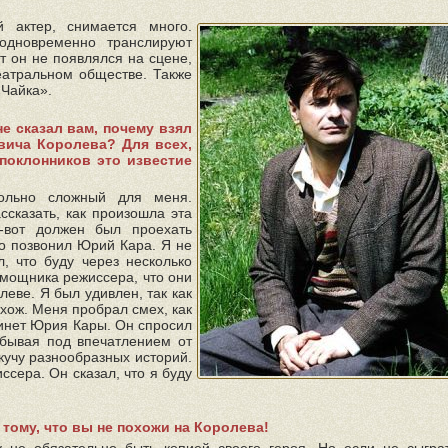
й актер, снимается много.
одновременно транслируют
т он не появлялся на сцене,
еатральном обществе. Также
«Чайка».
не сказал вам, почему взял
вича Королева? Для всех,
поклонников это известие
вольно сложный для меня.
ссказать, как произошла эта
-вот должен был проехать
о позвонил Юрий Кара. Я не
л, что буду через несколько
омощника режиссера, что они
леве. Я был удивлен, так как
хож. Меня пробрал смех, как
абинет Юрия Кары. Он спросил
бывая под впечатлением от
кучу разнообразных историй.
сера. Он сказал, что я буду
 тому, что вы не похожи на Королева!