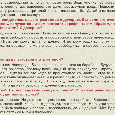
е разнообразие и, по сути, новые роли. Ведь мнение, об актер
нь сложно, да, наверное, это даже невозможная вещь. Привести
я у режиссеров, зрителей или критиков хотя бы. Давайте взглян
 у каждого свое амплуа.
ал свидетелем вашего разговора с дочерью. Вы вели его оче
нать, получается ли вам построить график таким образом, ч
 близкими? С дочерью?
гу ничего планировать. Но возможно, именно благодаря этому, в 
гда я свободен от работы и профессиональных забот, являются д
 Пусть эти моменты и не долгие. Я не могу гордиться этим –
усь на съемках, но могу внезапно освободиться и провести со сво
 когда вы захотели стать актером?
 Нижнем Новгороде. Были похороны, и я играл на барабане. Будучи 
ого оркестра, поэтому почти каждый день приходилось играть 
ся, неужели все это когда-то происходило со мной!? Тогда-то я
ом: была увольнительная, и я решил пойти на спектакль по рома
алению плохо и я заснул. Но к концу первого акта что-то стреля
я. И тогда меня озарило, я должен быть актером.
кву? Вы последовали чьему-то совету? Или сами решили, ч
 будет она успешнее?
как-то понял. Но до этого, я целых шесть лет пробыл в Воронеже, и
ь спектаклей. Конечно, я долго думал о переезде. Но внутри что-
жно быть поближе к прессе и телевиденью, да и к другим СМИ. Вдр
т. Вот так со мной и получилось.