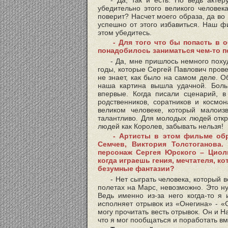
- Да, так и есть. Но ведь акте
убедительно этого великого человек
поверит? Насчет моего образа, да во
успешно от этого избавиться. Наш ф
этом убедитесь.
- Для того что бы попасть в 
понадобилось заниматься чем-то 
- Да, мне пришлось немного поху
годы, которые Сергей Павлович прове
не знает, как было на самом деле. О
наша картина вышла удачной. Больш
впервые. Когда писали сценарий, 
родственников, соратников и космон
великом человеке, который малоиз
талантливо. Для молодых людей откр
людей как Королев, забывать нельзя!
- Артисты в этом фильме обр
Семчев, Виктория Толстоганова.
персонаж Сергея Юрского – Циолк
когда играешь гения, мечтателя, 
безумные фантазии?
- Нет сыграть человека, который 
полетах на Марс, невозможно. Это ну
Ведь именно из-за него когда-то я 
исполняет отрывок из «Онегина» - «С
могу прочитать весть отрывок. Он и Н
что я мог пообщаться и поработать в