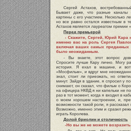
Сергей Астахов, востребованны
Бывает даже, что разные каналы 
картины с его участием. Несколько ле
но все равно остался известным в т
Астахов является лауреатом премии 
Перед премьерой
- Скажите, Сергей, Юрий Кара 
именно вас на роль Сергея Павло
включая ваших самых преданных 
было неожиданным.
- Вы знаете, этот вопрос до
Спросите лучше Кару лично. Могу ра
история. Я ехал в машине, и вот
«Мосфильм», и вдруг мне неожиданн
знал, стоит ли приезжать, но ответи
минут. Зайдя в здание, я спросил у п
снимают, он сказал, что фильм о Коро
на офицера НКВД я ни капельки не по
раз в тот момент, когда я входил в к
о моем хорошем настроении, и, пре
возможности такой роли, я рассказал 
Возможно, именно этим и сразил режис
играть Королева.
Долой бриолин и столичность
-Но вы же не можете возразить