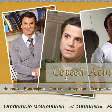
Новости
Биография
Статьи
Интервью
Театр
Фи
Отпетые мошенники - «Гаишники» - В