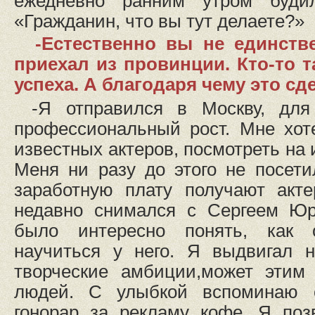
ежедневно ранним утром буди
«Гражданин, что вы тут делаете?»
-Естественно вы не единств
приехал из провинции. Кто-то т
успеха. А благодаря чему это сд
-Я отправился в Москву, для
профессиональный рост. Мне хот
известных актеров, посмотреть на и
Меня ни разу до этого не посет
заработную плату получают акт
недавно снимался с Сергеем Ю
было интересно понять, как о
научиться у него. Я выдвигал 
творческие амбиции,может этим
людей. С улыбкой вспоминаю с
гонорар за рекламу кофе. Я поз